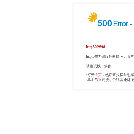
http500错误
http 500内部服务器错误，
请尝试以下操作：
·打开
主页
，然后查找指向您感
·单击
后退
链接，尝试其他链接