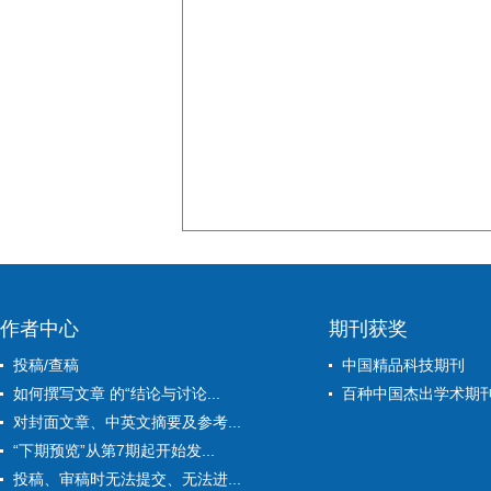
作者中心
期刊获奖
投稿/查稿
中国精品科技期刊
如何撰写文章 的“结论与讨论...
百种中国杰出学术期
对封面文章、中英文摘要及参考...
“下期预览”从第7期起开始发...
投稿、审稿时无法提交、无法进...