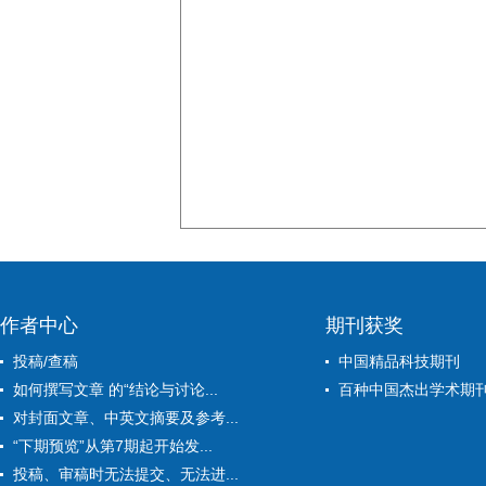
作者中心
期刊获奖
投稿/查稿
中国精品科技期刊
如何撰写文章 的“结论与讨论...
百种中国杰出学术期
对封面文章、中英文摘要及参考...
“下期预览”从第7期起开始发...
投稿、审稿时无法提交、无法进...