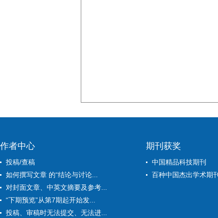
作者中心
期刊获奖
投稿/查稿
中国精品科技期刊
如何撰写文章 的“结论与讨论...
百种中国杰出学术期
对封面文章、中英文摘要及参考...
“下期预览”从第7期起开始发...
投稿、审稿时无法提交、无法进...