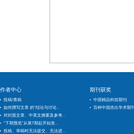
作者中心
期刊获奖
投稿/查稿
中国精品科技期刊
如何撰写文章 的“结论与讨论...
百种中国杰出学术期
对封面文章、中英文摘要及参考...
“下期预览”从第7期起开始发...
投稿、审稿时无法提交、无法进...