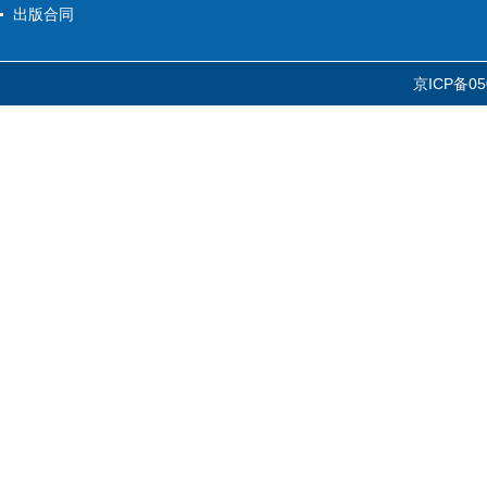
出版合同
京ICP备05