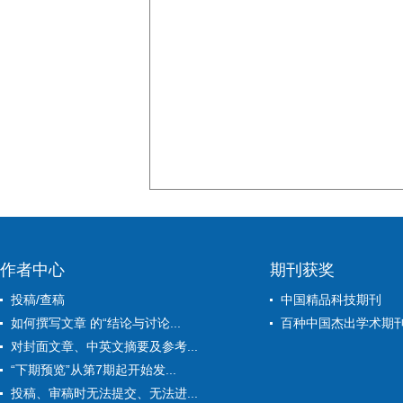
作者中心
期刊获奖
投稿/查稿
中国精品科技期刊
如何撰写文章 的“结论与讨论...
百种中国杰出学术期
对封面文章、中英文摘要及参考...
“下期预览”从第7期起开始发...
投稿、审稿时无法提交、无法进...