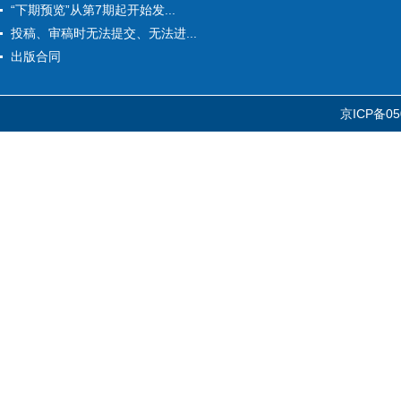
“下期预览”从第7期起开始发...
投稿、审稿时无法提交、无法进...
出版合同
京ICP备05