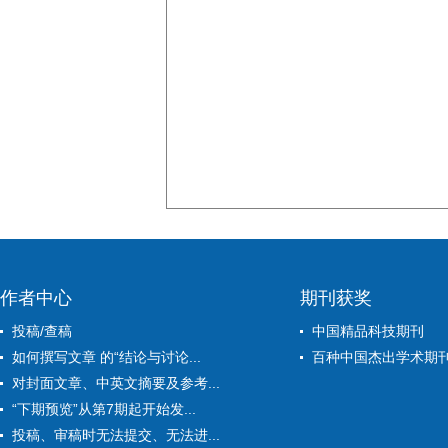
作者中心
期刊获奖
投稿/查稿
中国精品科技期刊
如何撰写文章 的“结论与讨论...
百种中国杰出学术期
对封面文章、中英文摘要及参考...
“下期预览”从第7期起开始发...
投稿、审稿时无法提交、无法进...