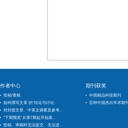
作者中心
期刊获奖
投稿/查稿
中国精品科技期刊
如何撰写文章 的“结论与讨论...
百种中国杰出学术期
对封面文章、中英文摘要及参考...
“下期预览”从第7期起开始发...
投稿、审稿时无法提交、无法进...