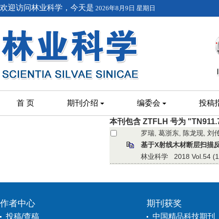
欢迎访问林业科学，今天是
2026年8月9日 星期日
首 页
期刊介绍
编委会
投稿
本刊包含 ZTFLH 号为 "TN911
罗瑞, 葛浙东, 陈龙现, 刘
基于X射线木材断层扫描
林业科学 2018 Vol.54 (11)
作者中心
期刊获奖
投稿/查稿
中国精品科技期刊