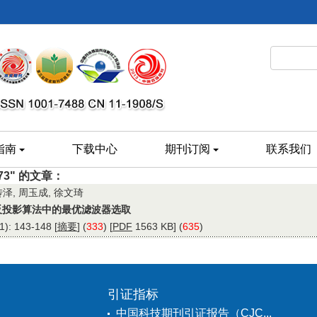
指南
下载中心
期刊订阅
联系我们
.73" 的文章：
传泽, 周玉成, 徐文琦
反投影算法中的最优滤波器选取
: 143-148 [
摘要
] (
333
) [
PDF
1563 KB] (
635
)
引证指标
中国科技期刊引证报告（CJC...