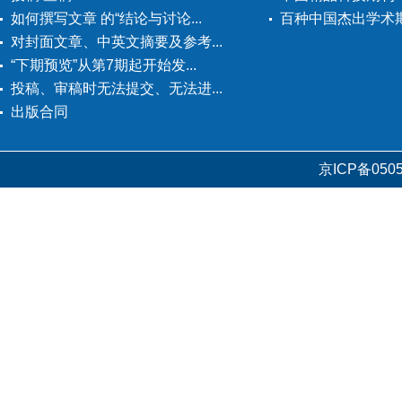
如何撰写文章 的“结论与讨论...
百种中国杰出学术
对封面文章、中英文摘要及参考...
“下期预览”从第7期起开始发...
投稿、审稿时无法提交、无法进...
出版合同
京ICP备0505