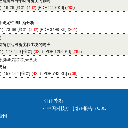
理措施对当年幼苗密度的影响
 18-28 [
摘要
] (
482
) [
PDF
1119 KB] (
293
)
不确定性贝叶斯分析
: 73-86 [
摘要
] (
382
) [
PDF
3499 KB] (
201
)
海
幼苗存活对密度和生境的响应
: 172-180 [
摘要
] (
328
) [
PDF
1256 KB] (
285
)
奇;孙圣;程蓓蓓;朱从波
更新
 159-164 [
摘要
] (
428
) [
PDF
743 KB] (
738
)
引证指标
中国科技期刊引证报告（CJC...
期刊