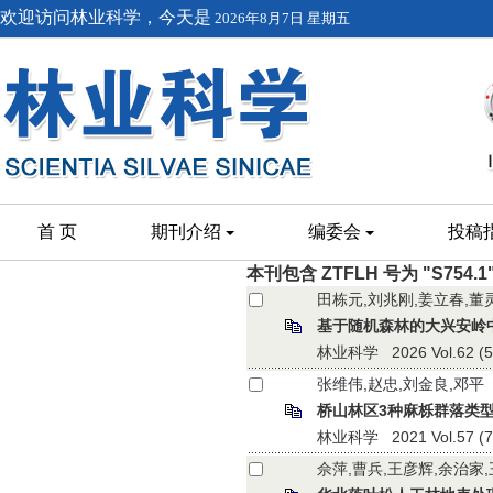
欢迎访问林业科学，今天是
2026年8月7日 星期五
首 页
期刊介绍
编委会
投稿
本刊包含 ZTFLH 号为 "S754.
田栋元,刘兆刚,姜立春,董
基于随机森林的大兴安岭
林业科学 2026 Vol.62 (5):
张维伟,赵忠,刘金良,邓平
桥山林区3种麻栎群落类
林业科学 2021 Vol.57 (7):
佘萍,曹兵,王彦辉,余治家