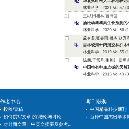
华北落叶松人工林地表处
林业科学 2021 Vol.57 (3):
王彬,田相林,曹田健
油松幼树树高生长预测的
林业科学 2020 Vol.56 (11)
孟令君,张春雨,姚杰,赵秀
吉林蛟河针阔混交林乔木
林业科学 2019 Vol.55 (11)
陈朋;于雪丹;张川红;郑勇
中国特有种血皮槭的天然
林业科学 2013 Vol.49 (3):
作者中心
期刊获奖
投稿/查稿
中国精品科技期刊
如何撰写文章 的“结论与讨论...
百种中国杰出学术
对封面文章、中英文摘要及参考...