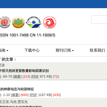
指南
下载中心
期刊订阅
联系我们
1" 的文章：
灵波
中部天然林更新数量影响因素识别
 69-79 [
摘要
] (
113
) [
PDF
871 KB] (
72
)
型的种群动态与幼苗特征
 1-10 [
摘要
] (
660
) [
PDF
1167 KB] (
430
)
,王正安,马杰,贾宝光