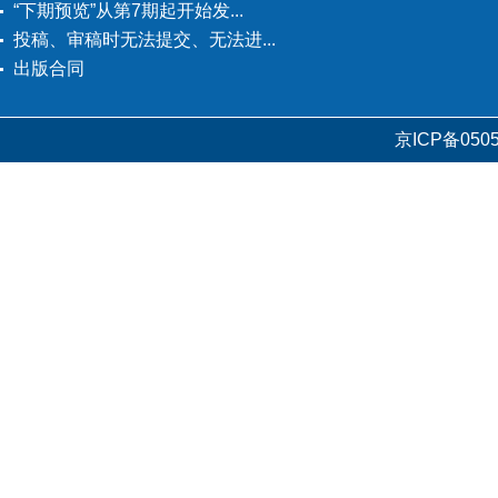
“下期预览”从第7期起开始发...
投稿、审稿时无法提交、无法进...
出版合同
京ICP备0505