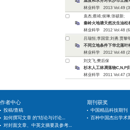
温度和水分对长沙市丘陵
林业科学 2013 Vol.49 (3):
袁杰;蔡靖;侯琳;张硕新;
秦岭火地塘天然次生油松
林业科学 2012 Vol.48 (6):
吕瑞恒;李国雷;刘勇;贾黎
不同立地条件下华北落叶
林业科学 2012 Vol.48 (2):
刘文飞;樊后保
杉木人工林凋落物C,N,
林业科学 2011 Vol.47 (3):
作者中心
期刊获奖
投稿/查稿
中国精品科技期刊
如何撰写文章 的“结论与讨论...
百种中国杰出学术
对封面文章、中英文摘要及参考...