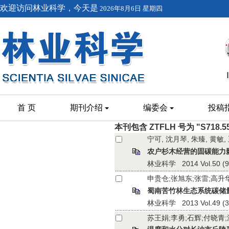
欢迎访问林业科学，今天是
2026年8月6日 星期四
首 页
期刊介绍
编委会
投稿
本刊包含 ZTFLH 号为 "S718.
宁可, 沈月琴, 朱臻, 黄敏,
农户杉木经营的固碳能力
林业科学 2014 Vol.50 (9):
申贵仓;张旭东;张雷;高升
蜀南苦竹林生态系统碳储
林业科学 2013 Vol.49 (3):
苏王娟;李勇;石辉;付晓青