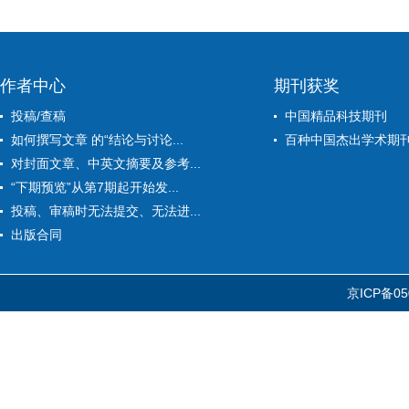
作者中心
期刊获奖
投稿/查稿
中国精品科技期刊
如何撰写文章 的“结论与讨论...
百种中国杰出学术期
对封面文章、中英文摘要及参考...
“下期预览”从第7期起开始发...
投稿、审稿时无法提交、无法进...
出版合同
京ICP备05