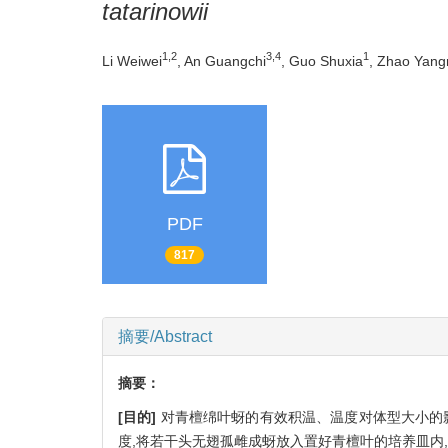
tatarinowii
1,2
3,4
1
Li Weiwei
, An Guangchi
, Guo Shuxia
, Zhao Yang
PDF
817
摘要/Abstract
摘要：
[目的]
对青檀绵叶蚜的有效积温、温度对体型大小的
度,将若干头无翅孤雌成蚜放入置好青檀叶的培养皿内