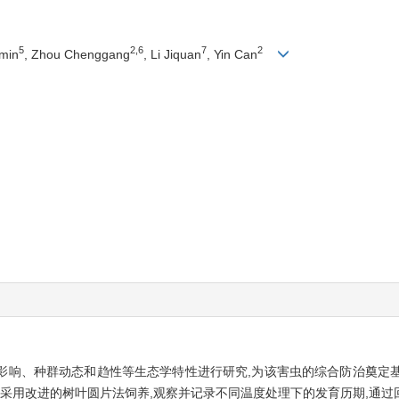
5
2,6
7
2
min
, Zhou Chenggang
, Li Jiquan
, Yin Can
影响、种群动态和趋性等生态学特性进行研究,为该害虫的综合防治奠定
,采用改进的树叶圆片法饲养,观察并记录不同温度处理下的发育历期,通