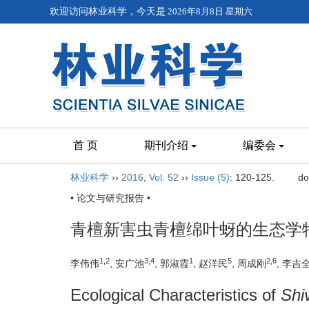
欢迎访问林业科学，今天是
2026年8月8日 星期六
首 页
期刊介绍
编委会
林业科学
››
2016
,
Vol. 52
››
Issue (5)
: 120-125.
do
• 论文与研究报告 •
青檀新害虫青檀绵叶蚜的生态学
1,2
3,4
1
5
2,6
李伟伟
, 安广池
, 郭淑霞
, 赵洋民
, 周成刚
, 李吉
Ecological Characteristics of
Shi