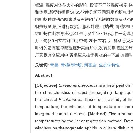
积温; 温度对体型大小的影响: 设置不同的温度梯度
和体宽,所得数据用SPSS软件分析不同温度间蚜虫体
绵叶蚜种群动态图表以及有翅蚜与无翅蚜数量及动态图表
蚜虫数量,最后进行数据汇总和处理。
[结果]
青檀绵叶
绵叶蚜在山东枣庄地区1年可发生15~16代; 在一定温
月下旬(30日左右)和9月中旬(20日左右),种群动
叶蚜的发育速率随温度升高而加快,发育历期随温度升
广黄板诱杀应用中,黄板应悬挂于树冠的中下层,诱捕
关键词:
青檀,
青檀绵叶蚜,
新害虫,
生态学特性
Abstract:
[Objective]
Shivaphis pteroceltis
is a new pest on
the characteristics of rapid propagating, large 
branches of
P. tatarinowii
. Based on the study of the
temperature, the influence of temperature on the s
integrated control the pest.
[Method]
Five treatmen
temperatures by the linear regression method. Dev
wingless parthenogenetic aphids in culture dish in