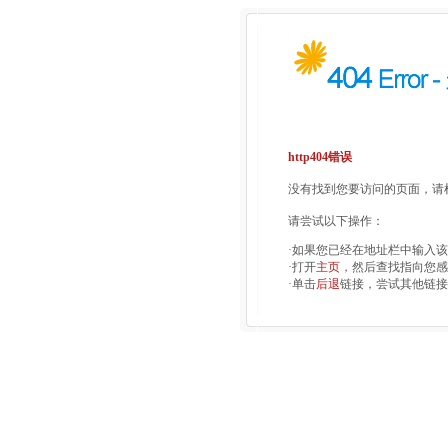
http404错误
没有找到您要访问的页面，请检
请尝试以下操作：
·如果您已经在地址栏中输入
·打开
主页
，然后查找指向您感
·单击
后退
链接，尝试其他链接