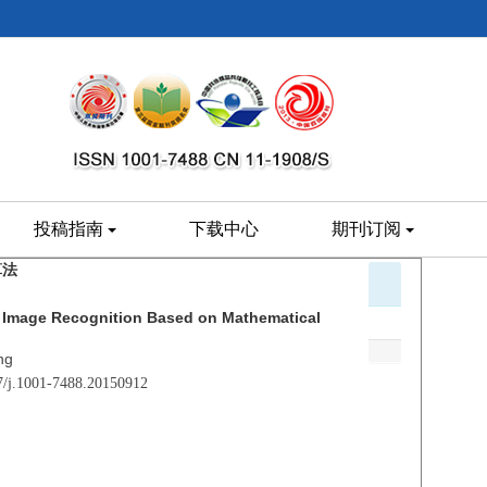
投稿指南
下载中心
期刊订阅
算法
t Image Recognition Based on Mathematical
ng
07/j.1001-7488.20150912