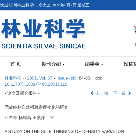
欢迎访问林业科学，今天是
2026年8月7日 星期五
首 页
期刊介绍
编委会
投稿
林业科学
››
2001
,
Vol. 37
››
Issue (zk)
: 84-89.
doi:
10.11707/j.1001-7488.2001S115
• 论文及研究报告 •
上一篇
下一篇
同龄纯林自然稀疏密度变化的研究
江希钿 杨锦昌 王素萍
A STUDY ON THE SELF-THINNING OF DENSITY VARIATION