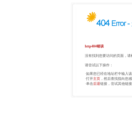
http404错误
没有找到您要访问的页面，请检
请尝试以下操作：
·如果您已经在地址栏中输入
·打开
主页
，然后查找指向您感
·单击
后退
链接，尝试其他链接