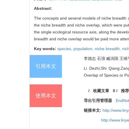
Abstract:
The concepts and several models of niche breadth a
the niche breadth and niche overlap, which were put 
the single ecological resource axis, along the dev
breadth and niche overlap would be paid more atte
Key words:
species,
population,
niche breadth,
nic
李德志 石强 臧润国 王绪平 
引用本文
Li Dezhi;Shi Qiang;Za
Overlap of Species or Pop
/
收藏文章
0
/
推荐
使用本文
导出引用管理器
EndNo
链接本文:
http://www.li
http://www.lin