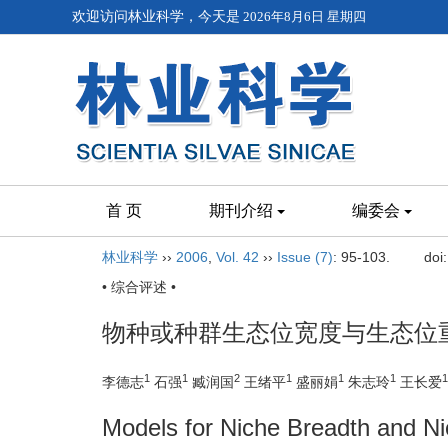
欢迎访问林业科学，今天是
2026年8月6日 星期四
首 页
期刊介绍
编委会
林业科学
››
2006
,
Vol. 42
››
Issue (7)
: 95-103.
doi
• 综合评述 •
物种或种群生态位宽度与生态位
1
1
2
1
1
1
1
李德志
石强
臧润国
王绪平
盛丽娟
朱志玲
王长爱
Models for Niche Breadth and Ni