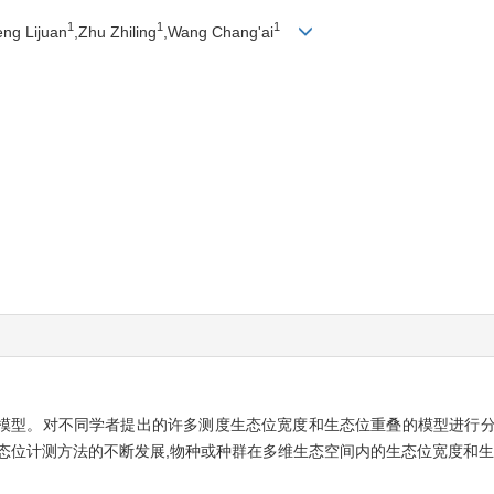
1
1
1
eng Lijuan
,Zhu Zhiling
,Wang Chang'ai
模型。对不同学者提出的许多测度生态位宽度和生态位重叠的模型进行分
态位计测方法的不断发展,物种或种群在多维生态空间内的生态位宽度和生