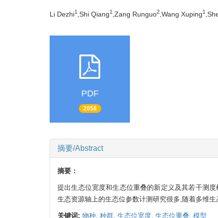
1
1
2
1
Li Dezhi
,Shi Qiang
,Zang Runguo
,Wang Xuping
,Sh
PDF
2058
摘要/Abstract
摘要：
提出生态位宽度和生态位重叠的新定义及其若干测度
生态资源轴上的生态位参数计测研究很多,随着多维生
关键词:
物种,
种群,
生态位宽度,
生态位重叠,
模型