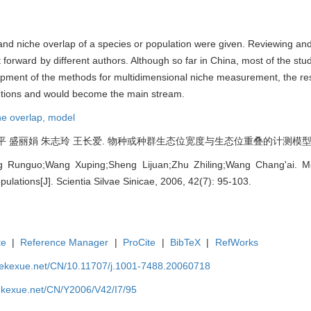
nd niche overlap of a species or population were given. Reviewing an
forward by different authors. Although so far in China, most of the stu
elopment of the methods for multidimensional niche measurement, the re
ntions and would become the main stream.
he overlap,
model
盛丽娟 朱志玲 王长爱. 物种或种群生态位宽度与生态位重叠的计测模型[J]. 林业科学
ng Runguo;Wang Xuping;Sheng Lijuan;Zhu Zhiling;Wang Chang'ai. M
ulations[J]. Scientia Silvae Sinicae, 2006, 42(7): 95-103.
te
|
Reference Manager
|
ProCite
|
BibTeX
|
RefWorks
nyekexue.net/CN/10.11707/j.1001-7488.20060718
yekexue.net/CN/Y2006/V42/I7/95